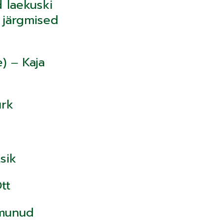
 laekuski
e järgmised
) ‒ Kaja
ürk
sik
Ott
imunud