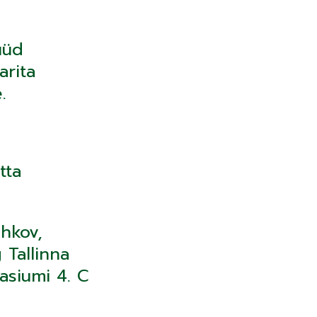
üüd
arita
.
tta
hkov,
 Tallinna
asiumi 4. C