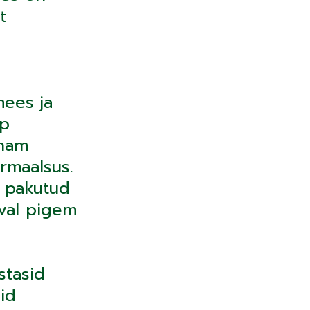
t
mees ja
ep
enam
rmaalsus.
l pakutud
val pigem
stasid
id