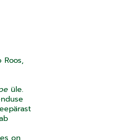
o Roos,
pe
üle.
enduse
eepärast
tab
kes on