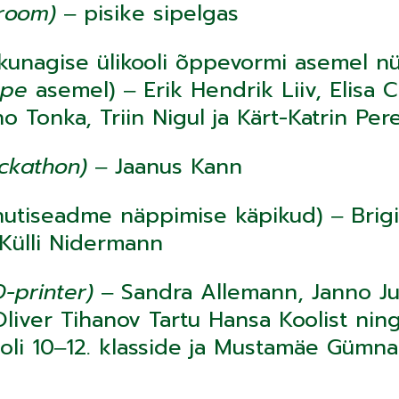
room)
‒ pisike sipelgas
kunagise ülikooli õppevormi asemel n
ppe
asemel) ‒ Erik Hendrik Liiv, Elisa C
o Tonka, Triin Nigul ja Kärt-Katrin Pere
ckathon)
‒ Jaanus Kann
utiseadme näppimise käpikud) ‒ Brigi
 Külli Nidermann
-printer)
‒ Sandra Allemann, Janno Ju
liver Tihanov Tartu Hansa Koolist ning
oli 10‒12. klasside ja Mustamäe Gümna