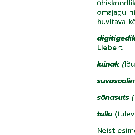
ühiskondli
omajagu ni
huvitava k
digitigedi
Liebert
luinak
(
lõ
suvasooli
sõnasuts
(
tullu
(tulev
Neist esim