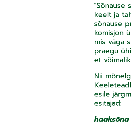
"Sõnause s
keelt ja ta
sõnause pr
komisjon ü
mis väga s
praegu ühi
et võimali
Nii mõnelgi
Keeleteadl
esile järg
esitajad:
haaksõna