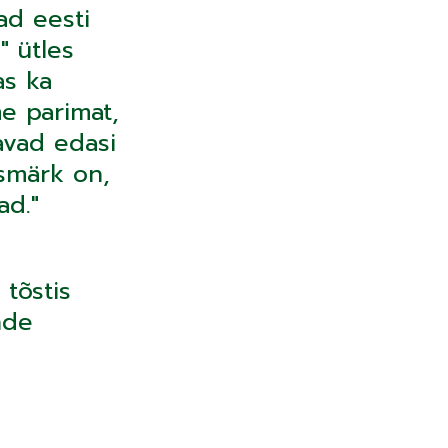
ad eesti
" ütles
as ka
e parimat,
avad edasi
esmärk on,
ad."
 tõstis
nde