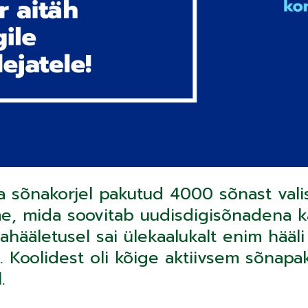
a sõnakorjel pakutud 4000 sõnast vali
e, mida soovitab uudisdigisõnadena k
ahääletusel sai ülekaalukalt enim hääli
. Koolidest oli kõige aktiivsem sõnapa
.