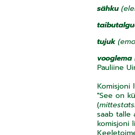
sähku
(el
taibutalg
tujuk
(emo
vooglema
Pauliine Ui
Komisjoni 
"See on kü
(
mittestat
saab talle
komisjoni l
Keeletoime