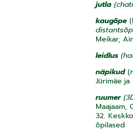
jutla
(chat
kaugõpe
(
distantsõ
Meikar, Ain
leidlus
(ha
näpikud
(n
Jürimäe ja
ruumer
(3D
Maajaam, O
32. Keskko
õpilased