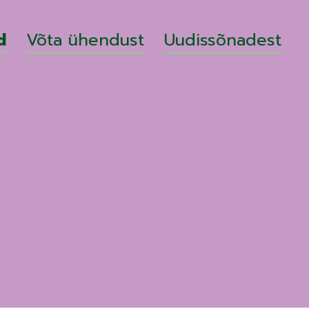
d
Võta ühendust
Uudissõnadest