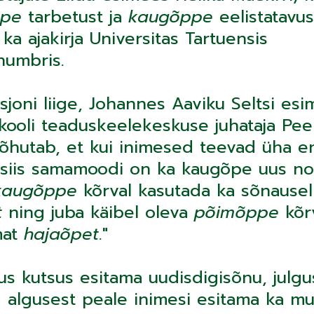
ppe
tarbetust ja
kaugõppe
eelistatavus
ka ajakirja Universitas Tartuensis
numbris.
sjoni liige, Johannes Aaviku Seltsi esi
likooli teaduskeelekeskuse juhataja Pe
õhutab, et kui inimesed teevad üha 
siis samamoodi on ka kaugõpe uus no
augõppe
kõrval kasutada ka sõnause
t
ning juba käibel oleva
põimõppe
kõr
mat
hajaõpet
."
us kutsus esitama uudisdigisõnu, julgu
d algusest peale inimesi esitama ka mu