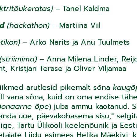
ektritõukeratas)
‒ Tanel Kaldma
ud
(hackathon)
‒ Martiina Viil
tikon)
‒ Arko Narits ja Anu Tuulmets
(striimima)
‒ Anna Milena Linder, Reij
nt, Kristjan Terase ja Oliver Viljamaa
liikmed arutlesid pikemalt sõna
kaugõ
ll vana sõna, kuid on oma endise täh
sionaarne õpe
) juba ammu kaotanud. S
 anda uue, päevakohasema sisu," selgi
iige, Tartu Ülikooli keelenõunik ja Eesti
tajate Liidu esimees Helika Mäekivi, 