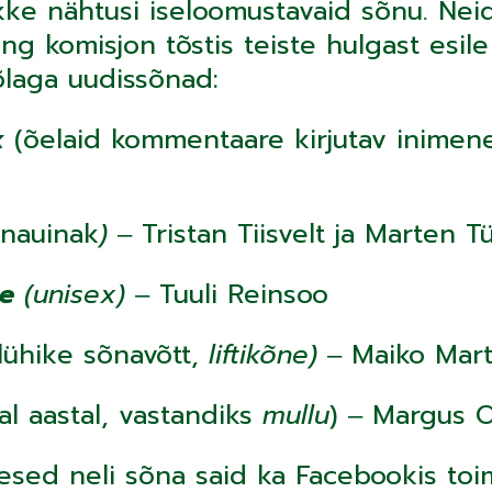
kke nähtusi iseloomustavaid sõnu. Neid
ng komisjon tõstis teiste hulgast esil
õlaga uudissõnad:
k
(õelaid kommentaare kirjutav inimene
unauinak
)
‒ Tristan Tiisvelt ja Marten T
ne
(unisex)
‒ Tuuli Reinsoo
lühike sõnavõtt,
liftikõne)
‒ Maiko Mart
al aastal, vastandiks
mullu
) ‒ Margus 
esed neli sõna said ka Facebookis to