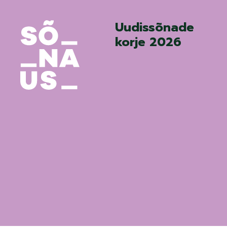
Uudissõnade
korje 2026