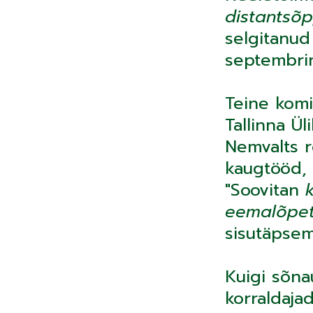
distantsõ
selgitanud 
septembri
Teine komi
Tallinna Ü
Nemvalts r
kaugtööd, 
"Soovitan
k
eemalõpe
sisutäpse
Kuigi sõna
korraldaja