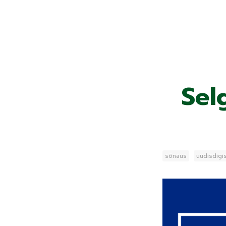
Sel
sõnaus
uudisdigi