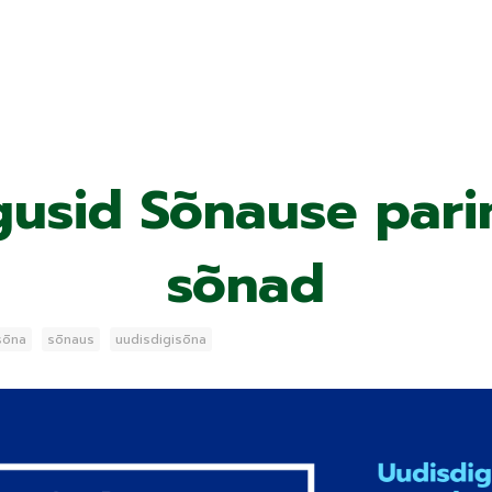
gusid Sõnause par
sõnad
sõna
sõnaus
uudisdigisõna