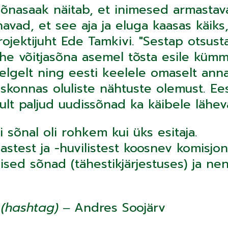
õnasaak näitab, et inimesed armastav
havad, et see aja ja eluga kaasas käiks,
ojektijuht Ede Tamkivi. "Sestap otsust
he võitjasõna asemel tõsta esile kümm
elgelt ning eesti keelele omaselt ann
skonnas oluliste nähtuste olemust. E
kult paljud uudissõnad ka käibele lähev
 sõnal oli rohkem kui üks esitaja.
astest ja -huvilistest koosnev komisjon
mised sõnad (tähestikjärjestuses) ja ne
(hashtag)
‒ Andres Soojärv