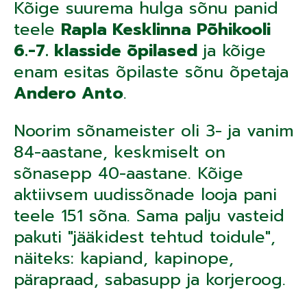
Kõige suurema hulga sõnu panid
teele
Rapla Kesklinna Põhikooli
6.-7. klasside õpilased
ja kõige
enam esitas õpilaste sõnu õpetaja
Andero Anto
.
Noorim sõnameister oli 3- ja vanim
84-aastane, keskmiselt on
sõnasepp 40-aastane. Kõige
aktiivsem uudissõnade looja pani
teele 151 sõna. Sama palju vasteid
pakuti "jääkidest tehtud toidule",
näiteks: kapiand, kapinope,
pärapraad, sabasupp ja korjeroog.