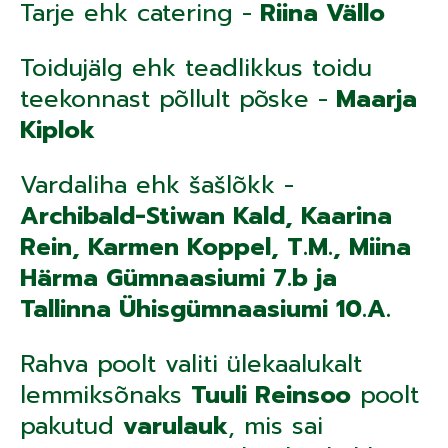
Tarje ehk catering -
Riina Vällo
Toidujälg ehk teadlikkus toidu
teekonnast põllult põske -
Maarja
Kiplok
Vardaliha ehk šašlõkk -
Archibald-Stiwan Kald, Kaarina
Rein, Karmen Koppel, T.M., Miina
Härma Gümnaasiumi 7.b ja
Tallinna Ühisgümnaasiumi 10.A.
Rahva poolt valiti ülekaalukalt
lemmiksõnaks
Tuuli Reinsoo
poolt
pakutud
varulauk
, mis sai