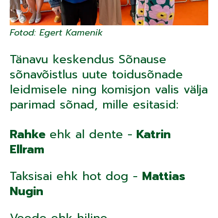
Fotod: Egert Kamenik
Tänavu keskendus Sõnause
sõnavõistlus uute toidusõnade
leidmisele ning komisjon valis välja
parimad sõnad, mille esitasid:
Rahke
ehk al dente -
Katrin
Ellram
Taksisai ehk hot dog -
Mattias
Nugin