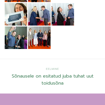
EELMINE
Sõnausele on esitatud juba tuhat uut
toidusõna