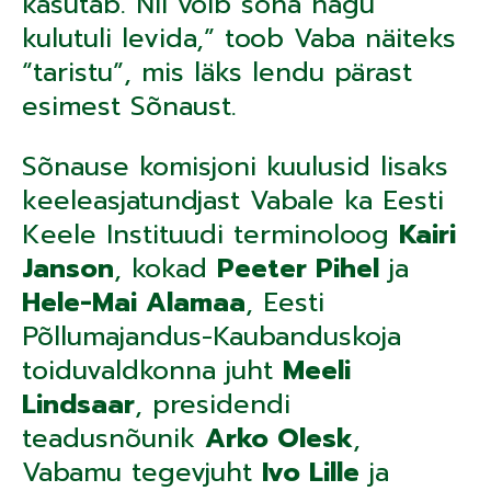
kasutab. Nii võib sõna nagu
kulutuli levida,” toob Vaba näiteks
“taristu”, mis läks lendu pärast
esimest Sõnaust.
Sõnause komisjoni kuulusid lisaks
keeleasjatundjast Vabale ka Eesti
Keele Instituudi terminoloog
Kairi
Janson
, kokad
Peeter Pihel
ja
Hele-Mai Alamaa
, Eesti
Põllumajandus-Kaubanduskoja
toiduvaldkonna juht
Meeli
Lindsaar
, presidendi
teadusnõunik
Arko Olesk
,
Vabamu tegevjuht
Ivo Lille
ja