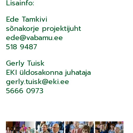
Lisainfo:
Ede Tamkivi
sõnakorje projektijuht
ede@vabamu.ee
518 9487
Gerly Tuisk
EKI üldosakonna juhataja
gerly.tuisk@eki.ee
5666 0973