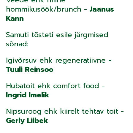
Veede ehk hiline
hommikusöök/brunch -
Jaanus
Kann
Samuti tõsteti esile järgmised
sõnad:
Igivõrsuv ehk regeneratiivne -
Tuuli Reinsoo
Hubatoit ehk comfort food -
Ingrid Imelik
Nipsuroog ehk kiirelt tehtav toit -
Gerly Liibek