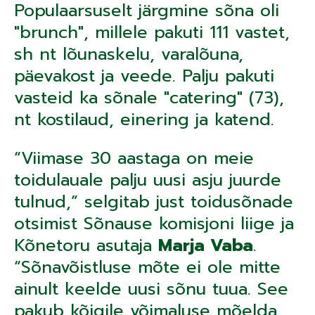
Populaarsuselt järgmine sõna oli
"brunch", millele pakuti 111 vastet,
sh nt lõunaskelu, varalõuna,
päevakost ja veede. Palju pakuti
vasteid ka sõnale "catering" (73),
nt kostilaud, einering ja katend.
“Viimase 30 aastaga on meie
toidulauale palju uusi asju juurde
tulnud,” selgitab just toidusõnade
otsimist Sõnause komisjoni liige ja
Kõnetoru asutaja
Marja Vaba
.
“Sõnavõistluse mõte ei ole mitte
ainult keelde uusi sõnu tuua. See
pakub kõigile võimaluse mõelda,