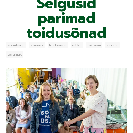
Selgusid
parimad
toidusõnad
sõnakorje
sõnaus
toidusõna
rahke
taksisai
veede
varulauk