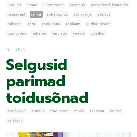
kõdusti
lamar
lühendsõna
põimsus
presidendi kantselei
president
rahke
rohepaplus
sõnakorje
sõnaus
taksisai
Tartu
toidusõna
töökaim
uudisdigisõna
uudissõna
vabamu
varulauk
veede
võistlus
16. JUUNI
Selgusid
parimad
toidusõnad
sõnakorje
sõnaus
toidusõna
rahke
taksisai
veede
varulauk