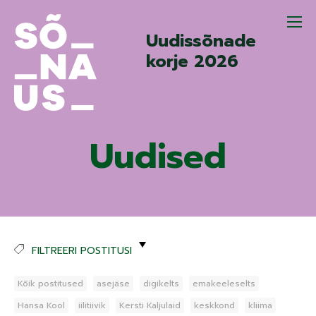
Uudissõnade
korje 2026
Uudised
FILTREERI POSTITUSI
Kõik postitused
asejäse
digikelts
emakeeleselts
Hansa Kool
iilitiivik
Kersti Kaljulaid
keskkond
kliima