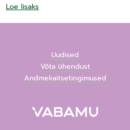
Loe lisaks
Uudised
Võta ühendust
Andmekaitsetingimused