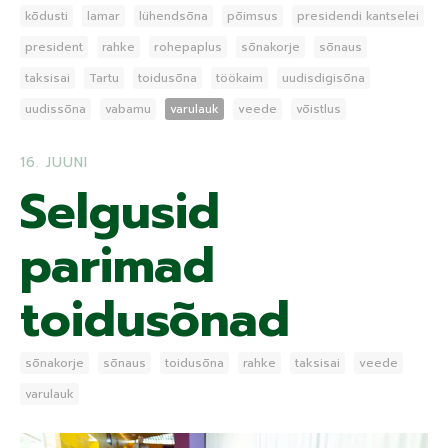
kõdusti
lamar
lühendsõna
põimsus
presidendi kantselei
president
rahke
rohepaplus
sõnakorje
sõnaus
taksisai
Tartu
toidusõna
töökaim
uudisdigisõna
uudissõna
vabamu
varulauk
veede
võistlus
16. JUUNI
Selgusid
parimad
toidusõnad
sõnakorje
sõnaus
toidusõna
rahke
taksisai
veede
varulauk