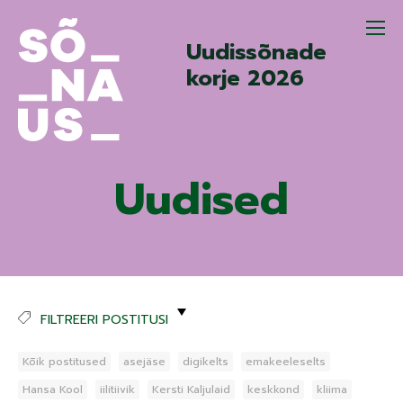
Uudissõnade
korje 2026
Uudised
FILTREERI POSTITUSI
Kõik postitused
asejäse
digikelts
emakeeleselts
Hansa Kool
iilitiivik
Kersti Kaljulaid
keskkond
kliima