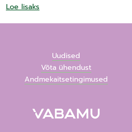
Loe lisaks
Uudised
Võta ühendust
Andmekaitsetingimused