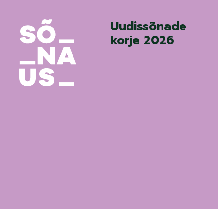
Uudissõnade
korje 2026