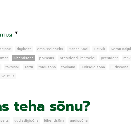
TITUSI
sejäse
digikelts
emakeeleselts
Hansa Kool
iilitiivik
Kersti Kalju
lamar
lühendsõna
põimsus
presidendi kantselei
president
rah
taksisai
Tartu
toidusõna
töökaim
uudisdigisõna
uudissõna
võistlus
as teha sõnu?
selts
uudisdigisõna
lühendsõna
uudissõna