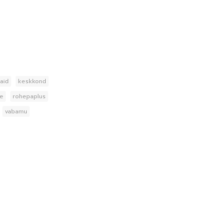
laid
keskkond
ke
rohepaplus
vabamu