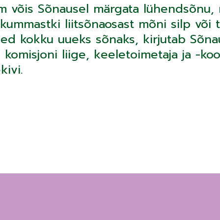
 võis Sõnausel märgata lühendsõnu, m
kummastki liitsõnaosast mõni silp või t
eed kokku uueks sõnaks, kirjutab Sõn
komisjoni liige, keeletoimetaja ja -kool
kivi.