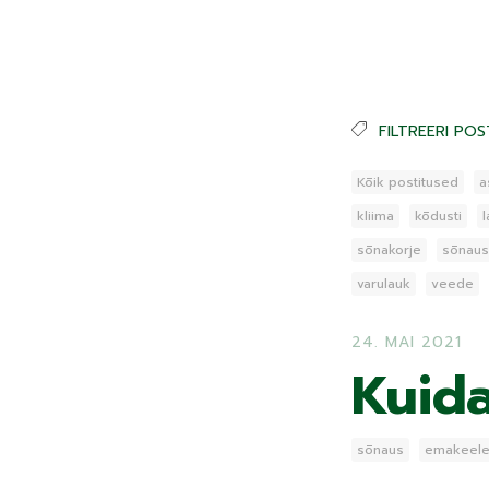
FILTREERI POS
Kõik postitused
a
kliima
kõdusti
sõnakorje
sõnaus
varulauk
veede
24. MAI 2021
Kuid
sõnaus
emakeele