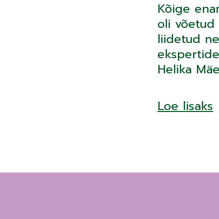
Kõige enam
oli võetud 
liidetud n
ekspertide 
Helika Mäe
Loe lisaks