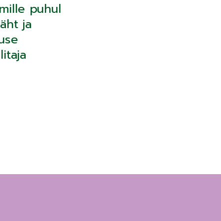
ille puhul
äht ja
ause
itaja