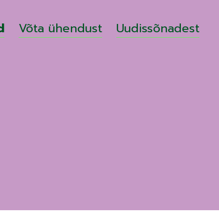
d
Võta ühendust
Uudissõnadest